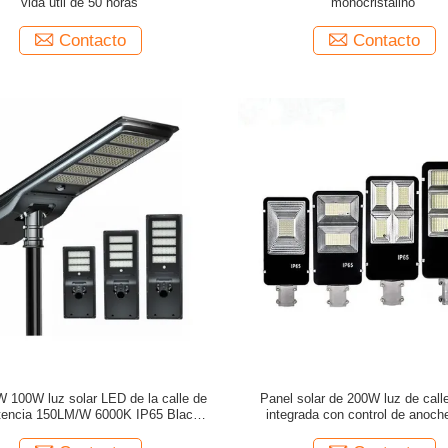
vida útil de 50 horas
monocristalino
Contacto
Contacto
 100W luz solar LED de la calle de
Panel solar de 200W luz de call
otencia 150LM/W 6000K IP65 Black
integrada con control de anoch
Shell lámpara de la calle
amanecer 3.2V 36AH 650