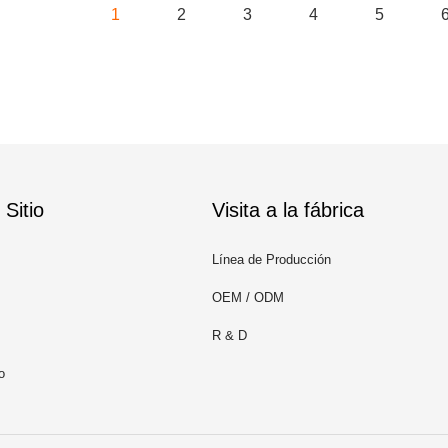
1
2
3
4
5
Sitio
Visita a la fábrica
Línea de Producción
OEM / ODM
R & D
o