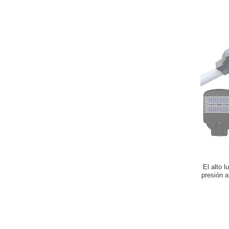
El alto 
presión 
llevó la