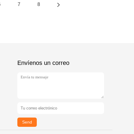
6
7
8
Envíenos un correo
Send