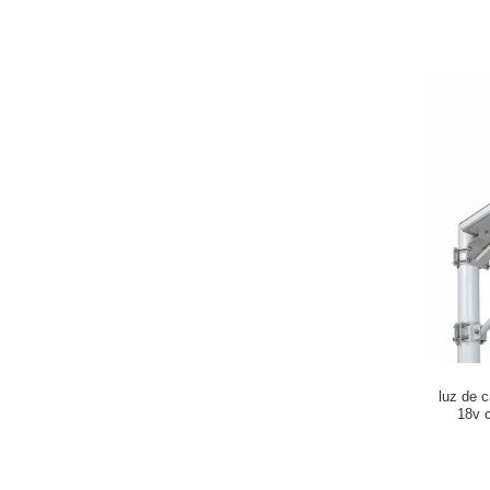
luz de c
18v 
dispo