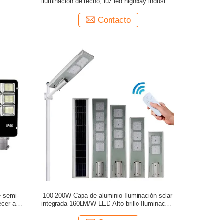
iluminación de techo, luz led highbay industrial
para interiores, para almacén
Contacto
e semi-
100-200W Capa de aluminio Iluminación solar
ecer a
integrada 160LM/W LED Alto brillo Iluminación
0K
callejera Blanco frío